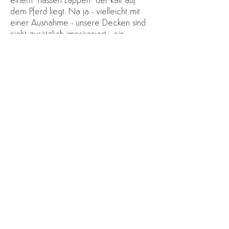
einem "nassen Lappen" der kalt auf
dem Pferd liegt. Na ja - vielleicht mit
einer Ausnahme - unsere Decken sind
nicht zusätzlich imprägniert - ein
anhaltender Platzregen durchnässt auch
unsere Decken. Da hilft nur eine
wasserdichte Regendecke!
Impressum
Widerrufsrecht
Datenschutz
© 2025 by BELANI LODEN